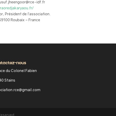
usuf.jheengoor@rce-idf.fr
traoredjakaryaou.fr/
, Président de l’association.
59100 Roubaix – France
tactez-nous
ace du Colonel Fabien
0 Stains
ciation.rce@gmail.com
Reserved