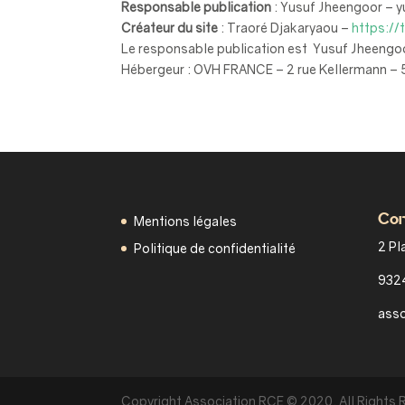
Responsable publication
: Yusuf Jheengoor – y
Créateur du site
: Traoré Djakaryaou –
https://
Le responsable publication est Yusuf Jheengoor
Hébergeur : OVH FRANCE – 2 rue Kellermann – 
Con
Mentions légales
2 Pl
Politique de confidentialité
9324
asso
Copyright Association RCE © 2020. All Rights 