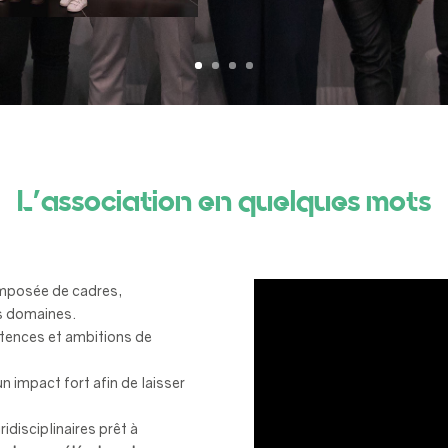
L’association en quelques mots
omposée de cadres,
es domaines.
étences et ambitions de
n impact fort afin de laisser
idisciplinaires prêt à