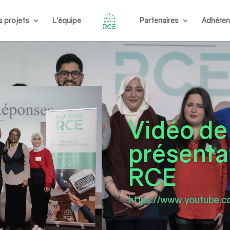
s projets
L’équipe
Partenaires
Adhéren
Vidéo de
présenta
RCE
https://www.youtube.