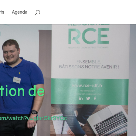
ts
Agenda
tion de
com/watch?v=glnrGkr9YQc