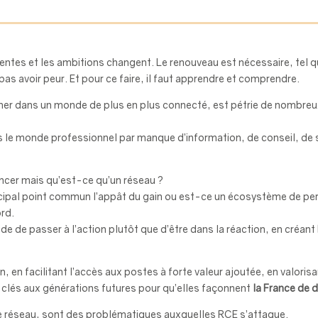
ntes et les ambitions changent. Le renouveau est nécessaire, tel que
ne pas avoir peur. Et pour ce faire, il faut apprendre et comprendre.
firmer dans un monde de plus en plus connecté, est pétrie de nombre
ans le monde professionnel par manque d’information, de conseil, de
vancer mais qu’est-ce qu’un réseau ?
ncipal point commun l’appât du gain ou est-ce un écosystème de per
rd.
e de passer à l’action plutôt que d’être dans la réaction, en créant
n, en facilitant l’accès aux postes à forte valeur ajoutée, en valori
s clés aux générations futures pour qu’elles façonnent
la France de 
 le réseau, sont des problématiques auxquelles RCE s’attaque.